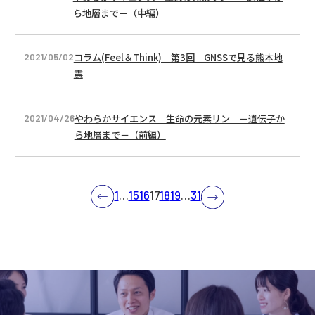
ら地層まで－（中編）
コラム(Feel＆Think) 第3回 GNSSで見る熊本地
2021/05/02
震
やわらかサイエンス 生命の元素リン －遺伝子か
2021/04/26
ら地層まで－（前編）
Prev
1
…
15
16
17
18
19
…
31
Next