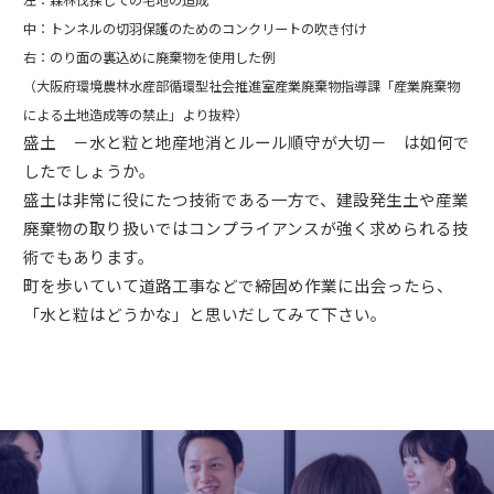
左：森林伐採しての宅地の造成
中：トンネルの切羽保護のためのコンクリートの吹き付け
右：のり面の裏込めに廃棄物を使用した例
（大阪府環境農林水産部循環型社会推進室産業廃棄物指導課「産業廃棄物
による土地造成等の禁止」より抜粋）
盛土 －水と粒と地産地消とルール順守が大切－ は如何で
したでしょうか。
盛土は非常に役にたつ技術である一方で、建設発生土や産業
廃棄物の取り扱いではコンプライアンスが強く求められる技
術でもあります。
町を歩いていて道路工事などで締固め作業に出会ったら、
「水と粒はどうかな」と思いだしてみて下さい。