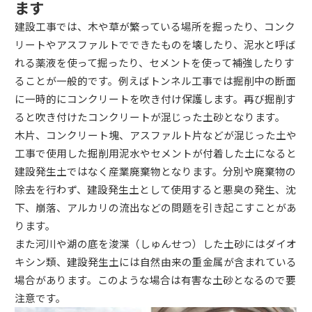
ます
建設工事では、木や草が繁っている場所を掘ったり、コンク
リートやアスファルトでできたものを壊したり、泥水と呼ば
れる薬液を使って掘ったり、セメントを使って補強したりす
ることが一般的です。例えばトンネル工事では掘削中の断面
に一時的にコンクリートを吹き付け保護します。再び掘削す
ると吹き付けたコンクリートが混じった土砂となります。
木片、コンクリート塊、アスファルト片などが混じった土や
工事で使用した掘削用泥水やセメントが付着した土になると
建設発生土ではなく産業廃棄物となります。分別や廃棄物の
除去を行わず、建設発生土として使用すると悪臭の発生、沈
下、崩落、アルカリの流出などの問題を引き起こすことがあ
ります。
また河川や湖の底を浚渫（しゅんせつ）した土砂にはダイオ
キシン類、建設発生土には自然由来の重金属が含まれている
場合があります。このような場合は有害な土砂となるので要
注意です。