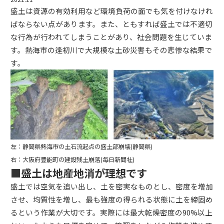
盛土は資源の有効利用など環境負荷の面でも気を付けなけれ
ばならない点があります。また、ともすれば盛土では不適切
な行為が行われてしまうことがあり、社会問題を生じていま
す。熱海市の逢初川で大規模な土砂災害もその悲惨な結果で
す。
左：静岡県熱海市の土石流起点の盛土部崩壊(静岡県)
右：大阪府豊能町の建設残土崩落(毎日新聞社)
■盛土は地産地消が理想です
盛土では空気を追い出し、土を密実なものとし、密度を増加
させ、均質性を増し、最も強度の得られる状態に土を締固め
るという作業が大切です。実際には最大乾燥密度の90%以上