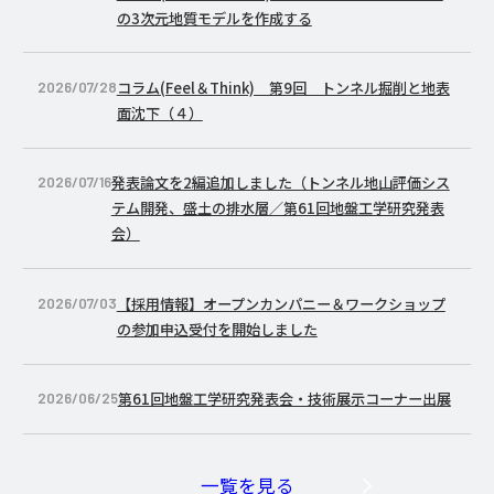
の3次元地質モデルを作成する
コラム(Feel＆Think) 第9回 トンネル掘削と地表
2026/07/28
面沈下（４）
発表論文を2編追加しました（トンネル地山評価シス
2026/07/16
テム開発、盛土の排水層／第61回地盤工学研究発表
会）
【採用情報】オープンカンパニー＆ワークショップ
2026/07/03
の参加申込受付を開始しました
第61回地盤工学研究発表会・技術展示コーナー出展
2026/06/25
一覧を見る