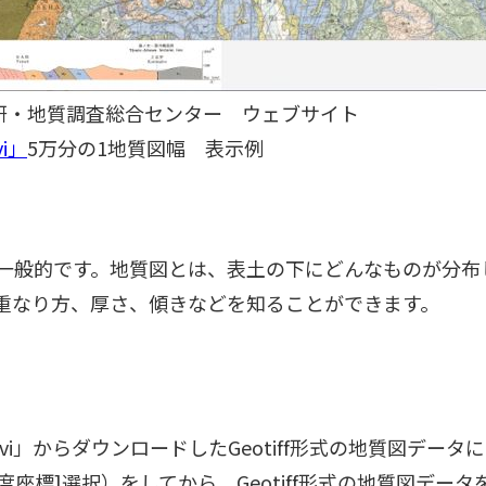
研・地質調査総合センター ウェブサイト
i」
5万分の1地質図幅 表示例
一般的です。地質図とは、表土の下にどんなものが分布
重なり方、厚さ、傾きなどを知ることができます。
vi」からダウンロードしたGeotiff形式の地質図データ
経度座標]選択）をしてから、Geotiff形式の地質図