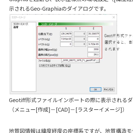
示されるGeo-Graphiaのダイアログです。
Geotiff形式ファイルインポートの際に表示される
（メニュー[作成]－[CAD]－[ラスターイメージ]）
地質図情報は緯度経度の座標系ですが、地質構造モ