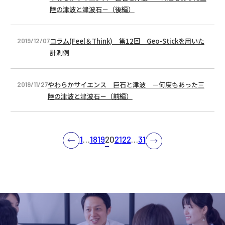
陸の津波と津波石－（後編）
コラム(Feel＆Think) 第12回 Geo-Stickを用いた
2019/12/07
計測例
やわらかサイエンス 巨石と津波 －何度もあった三
2019/11/27
陸の津波と津波石－（前編）
Prev
1
…
18
19
20
21
22
…
31
Next