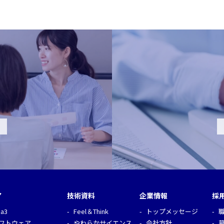
ア
技術資料
企業情報
採
ia3
Feel＆Think
トップメッセージ
フトウェア
やわらかサイエンス
会社方針