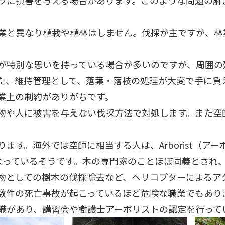
ラに損害を与える場合があります。このような問題の解
業と異なり植栽や植林はしません。伐採が主ですが、林
が特別な思いを持っている場合が多いのですが、周囲の
た、維持管理として、落葉・落枝の処理が大変で手に負
業上の制約がありがちです。
物や人に被害を与えない伐採方法で対処します。また空
ます。海外では空師に相当する人は、Arborist（ア
となっているそうです。木の専門家のことほぼ同義とされ
物としての樹木の伐採除去など、ヘリコプターによるア
数件の死亡事故が起こっているほど危険な職業でもあり
織があり、講習会や樹護士アーボリストの認定を行って