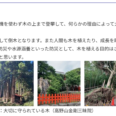
機を使わず木の上まで登攀して、何らかの理由によって
して倒木となります。また人間も木を植えたり、成長を
防災や水源涵養といった防災として、木を植える目的は
と思います。
：大切に守られている木（高野山金剛三昧院）