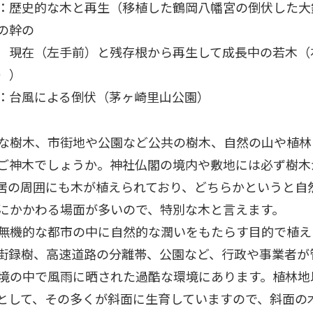
：歴史的な木と再生（移植した鶴岡八幡宮の倒伏した大
の幹の
在（左手前）と残存根から再生して成長中の若木（
））
：台風による倒伏（茅ヶ崎里山公園）
な樹木、市街地や公園など公共の樹木、自然の山や植林
ご神木でしょうか。神社仏閣の境内や敷地には必ず樹木
居の周囲にも木が植えられており、どちらかというと自
にかかわる場面が多いので、特別な木と言えます。
無機的な都市の中に自然的な潤いをもたらす目的で植え
街録樹、高速道路の分離帯、公園など、行政や事業者が
境の中で風雨に晒された過酷な環境にあります。植林地
として、その多くが斜面に生育していますので、斜面の