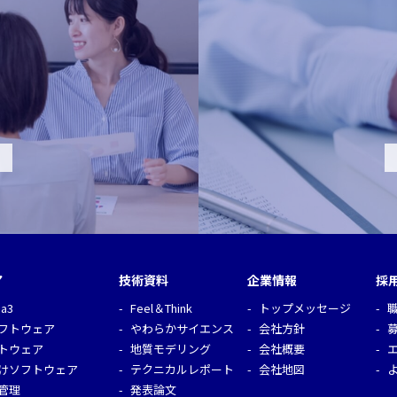
ア
技術資料
企業情報
採
ia3
Feel＆Think
トップメッセージ
フトウェア
やわらかサイエンス
会社方針
トウェア
地質モデリング
会社概要
けソフトウェア
テクニカルレポート
会社地図
管理
発表論文