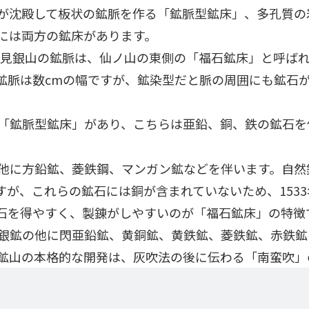
が沈殿して板状の鉱脈を作る「鉱脈型鉱床」、多孔質の
には両方の鉱床があります。
た石見銀山の鉱脈は、仙ノ山の東側の「福石鉱床」と呼ば
鉱脈は数cmの幅ですが、鉱染型だと脈の周囲にも鉱石
「鉱脈型鉱床」があり、こちらは亜鉛、銅、鉄の鉱石を伴
他に方鉛鉱、菱鉄鋼、マンガン鉱などを伴います。自然
すが、これらの鉱石には銅が含まれていないため、153
石を得やすく、製錬がしやすいのが「福石鉱床」の特徴
銀鉱の他に閃亜鉛鉱、黄銅鉱、黄鉄鉱、菱鉄鉱、赤鉄鉱
鉱山の本格的な開発は、灰吹法の後に伝わる「南蛮吹」