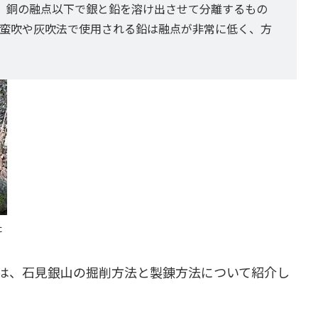
、銅の融点以下で銀と鉛を溶け出させて分離するもの
す。南蛮吹や灰吹法で使用される鉛は融点が非常に低く、方
た
は、石見銀山の掘削方法と製錬方法について紹介し