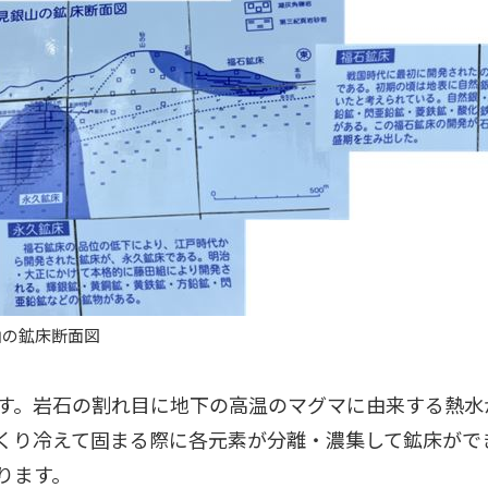
山の鉱床断面図
す。岩石の割れ目に地下の高温のマグマに由来する熱水
くり冷えて固まる際に各元素が分離・濃集して鉱床がで
ります。