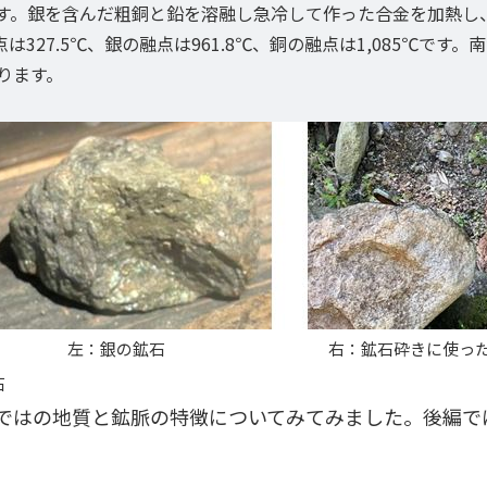
す。銀を含んだ粗銅と鉛を溶融し急冷して作った合金を加熱し
327.5℃、銀の融点は961.8℃、銅の融点は1,085℃で
ります。
左：銀の鉱石 右：鉱石砕きに使っ
石
ではの地質と鉱脈の特徴についてみてみました。後編で