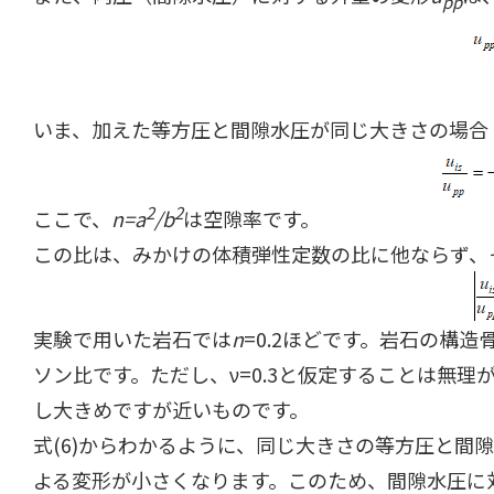
pp
いま、加えた等方圧と間隙水圧が同じ大きさの場合
2
2
ここで、
n=a
/b
は空隙率です。
この比は、みかけの体積弾性定数の比に他ならず、
実験で用いた岩石では
n
=0.2ほどです。岩石の構
ソン比です。ただし、ν=0.3と仮定することは無
し大きめですが近いものです。
式(6)からわかるように、同じ大きさの等方圧と
よる変形が小さくなります。このため、間隙水圧に