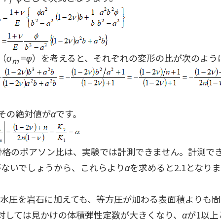
i
（
σ
=
φ
）を考えると、それぞれの変形の比が次のよう
m
その絶対値が
α
です。
造骨格のポアソン比は、実験では計測できません。計測
理がないでしょうから、これらより
α
を求めると2.1となり
間隙水圧を岩石に加えても、等方圧が加わる表面積よりも
対しては見かけの体積弾性定数が大きくなり、
α
が1以