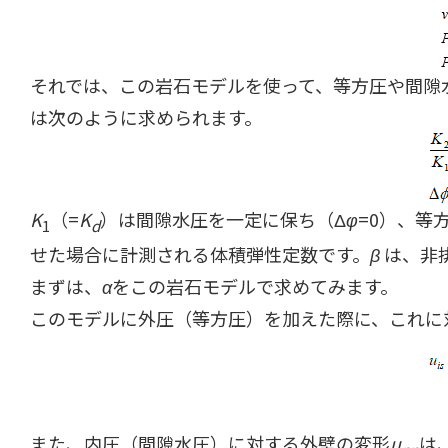
それでは、この岩石モデルを使って、等方圧や間隙
は次のように求められます。
K
（=
K
）は間隙水圧を一定に保ち（Δ
φ
=0）、等
1
d
せた場合に計測される体積弾性定数です。
β
は、非
まずは、
α
をこの岩石モデルで求めてみます。
このモデルに外圧（等方圧）を加えた際に、これに
また、内圧（間隙水圧）に対する外壁の変形
u
は