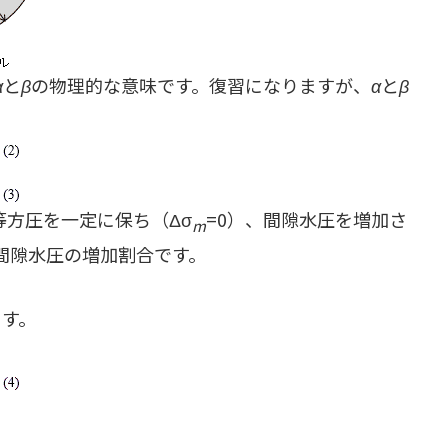
α
と
β
の物理的な意味です。復習になりますが、
α
と
β
等方圧を一定に保ち（Δσ
=0）、間隙水圧を増加さ
m
間隙水圧の増加割合です。
ます。