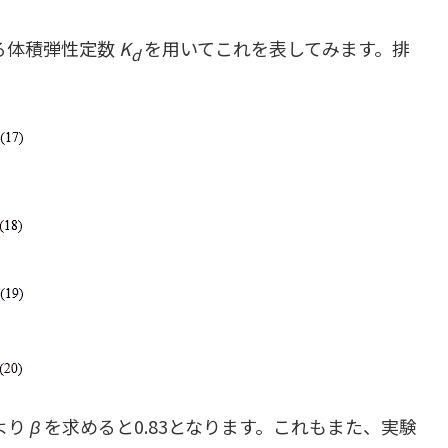
る体積弾性定数
K
を用いてこれを表してみます。排
d
より
β
を求めると0.83となります。これもまた、実験