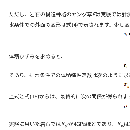
ただし、岩石の構造骨格のヤング率
E
は実験では計
水条件での外面の変形は式(4)で表されます。少し
体積ひずみを求めると、
であり、排水条件での体積弾性定数は次のように求
上式と式(16)からは、最終的に次の関係が得られま
実験に用いた岩石では
K
が4GPaほどであり、
K
は
d
w