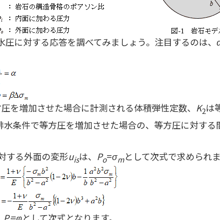
水圧に対する応答を調べてみましょう。注目するのは、
方圧を増加させた場合に計測される体積弾性定数、
K
は
2
排水条件で等方圧を増加させた場合の、等方圧に対する
対する外面の変形
u
は、
P
=
σ
として次式で求められ
is
o
m
、
P
=
φ
として次式となります。