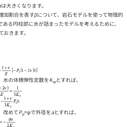
α
は大きくなります。
増加割合を表す
β
について、岩石モデルを使って物理的
である円柱部に水が詰まったモデルを考えるために、
ておきます。
、水の体積弾性定数を
K
とすれば、
w
、改めて
P
=
φ
で外径を
a
とすれば、
o