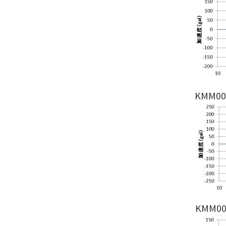
KMM0
KMM