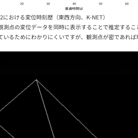
02における変位時刻歴（東西方向、K-NET）
観測点の変位データを同時に表示することで推定するこ
ているためにわかりにくいですが、観測点が密であれば