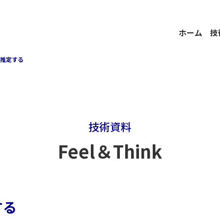
ホーム
技
を推定する
技術資料
Feel＆Think
する