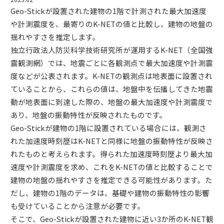
Geo-Stickが設置された建物の1階で計測された最大加速度
や計測震度を、最寄りのK-NETの値と比較し、建物の地盤の
揺れやすさを推定します。
独立行政法人防災科学技術研究所が運用するK-NET（全国強
震観測網）では、地震ごとに各観測点で最大加速度や計測震
度などが公表されます。K-NETの観測点は地表面に設置され
ていることから、これらの値は、地盤中を伝播してきた地震
動が地表面に到達した際の、地盤の最大加速度や計測震度で
あり、地盤の振動特性が反映されたものです。
Geo-Stickが建物の1階に設置されている場合には、観測さ
れた加速度時刻歴はK-NETと同様に地盤の振動特性が反映さ
れたものと考えられます。得られた加速度時刻歴より最大加
速度や計測震度を求め、これをK-NETの値と比較することで
建物の地盤の揺れやすさを推定できる可能性があります。た
だし、建物の1階のデータは、基礎や建物の振動特性の影響
も受けていることから注意が必要です。
そこで、Geo-Stickが設置された建物に近い3か所のK-NET観